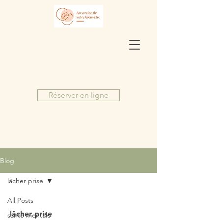
Réserver en ligne
Blog
lâcher prise
All Posts
lâcher prise
santé mentale