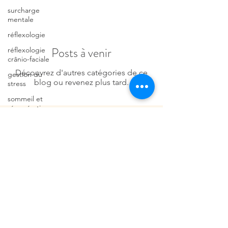
surcharge
mentale
réflexologie
Posts à venir
réflexologie
crânio-faciale
Découvrez d'autres catégories de ce
gestion du
blog ou revenez plus tard.
stress
sommeil et
récupération
lâcher prise
Termes et conditions
accompagnement
émotionnel
Politique de cookies
médecine
Mentions légales
douce
Politique de confidentialité
pratique
holistique
© 2026 par Au service de
votre bien-être. Créé
Drainage
avec
Wix
lymphatique