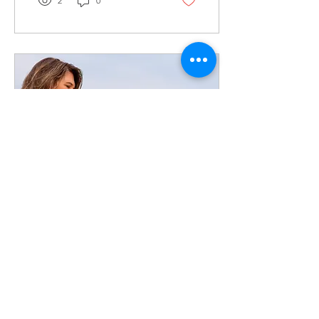
2
0
drainage lymphatique que
je pratique ne fait pas mal,
je n'utilise pas d'ustensiles
de cuisine et ce n'est pas
un programme minceur.
22 févr. 2026
∙
2
min
Charge mentale : Et si on
débranchait la prise (pour de
vrai) ?
Surcharge mentale,
migraines ou anxiété ?