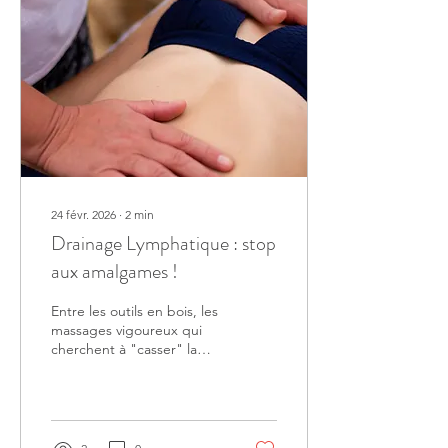
24 févr. 2026
∙
2
min
Drainage Lymphatique : stop
aux amalgames !
Entre les outils en bois, les
massages vigoureux qui
cherchent à "casser" la
graisse, de la cellulite, et
les promesses miracles de
perte de poids, il y a de
quoi se perdre. Alors, une
bonne fois pour toutes : le