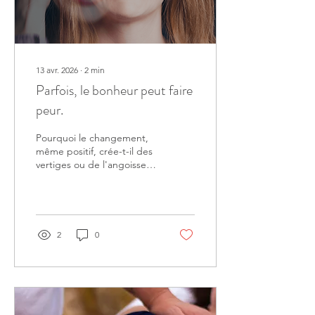
13 avr. 2026
∙
2
min
Parfois, le bonheur peut faire
peur.
Pourquoi le changement,
même positif, crée-t-il des
vertiges ou de l'angoisse ?
Découvrez comment la
réflexologie et le drainage
aident votre corps à
s'adapter.
2
0