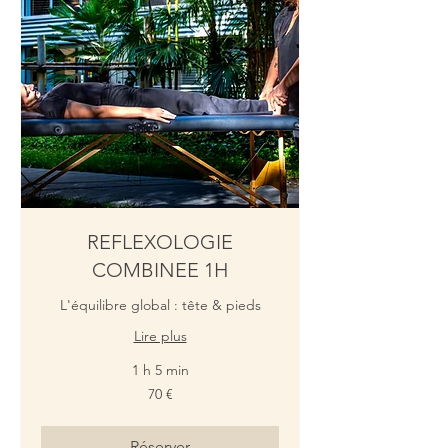
REFLEXOLOGIE
COMBINEE 1H
L'équilibre global : tête & pieds
Lire plus
1 h 5 min
70
70 €
euros
Réserver