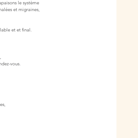
 apaisons le système
halées et migraines,
ble et et final.
,
ndez-vous.
es,