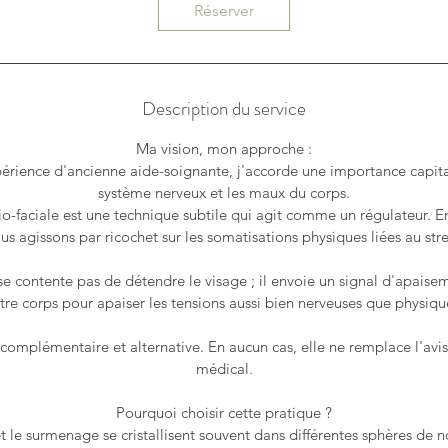
i
Réserver
n
Description du service
Ma vision, mon approche :
rience d'ancienne aide-soignante, j'accorde une importance capital
système nerveux et les maux du corps.
io-faciale est une technique subtile qui agit comme un régulateur. E
us agissons par ricochet sur les somatisations physiques liées au stre
se contente pas de détendre le visage ; il envoie un signal d'apaise
tre corps pour apaiser les tensions aussi bien nerveuses que physiqu
complémentaire et alternative. En aucun cas, elle ne remplace l'avi
médical.
Pourquoi choisir cette pratique ?
et le surmenage se cristallisent souvent dans différentes sphères de n