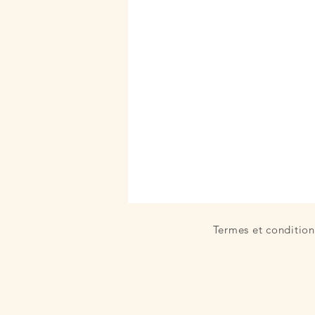
fatigue chronique
reconversio
parcours entrepreneur
burn o
Termes et condition