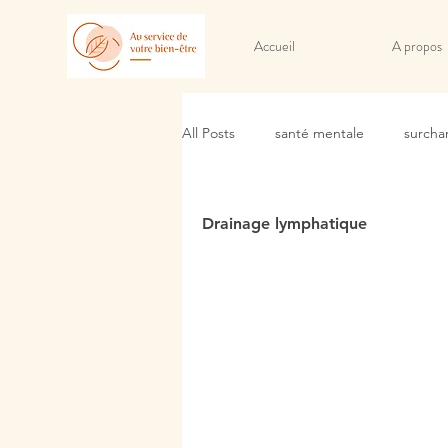
Accueil
A propos
All Posts
santé mentale
surcha
sommeil et récupération
lâche
Drainage lymphatique
Drainage lymphatique
Méthod
sensation de gonflement
sens