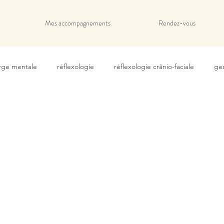
Mes accompagnements
Rendez-vous
rge mentale
réflexologie
réflexologie crânio-faciale
ges
r prise
accompagnement émotionnel
médecine douce
e Vodder
Massage manuel
Rétention d'eau
jambes l
ation de légèreté
élimination des toxines
booster le systèm