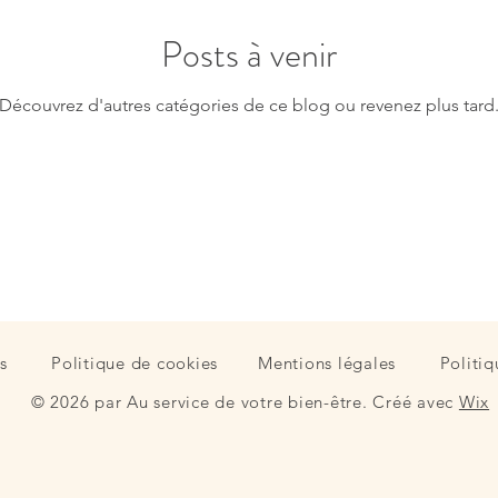
n professionnelle
résilience
étapes de vie
témoignage
Posts à venir
ut
santé mentale
réflexion
Découvrez d'autres catégories de ce blog ou revenez plus tard
s
Politique de cookies
Mentions légales
Politiq
© 2026 par Au service de votre bien-être. Créé avec
Wix