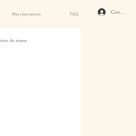
Connexion
Mes réservations
FAQ
tion du stress
pratique holistique
égères
jambes lourdes
e immunitaire