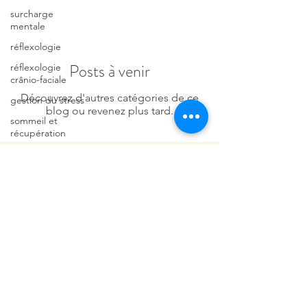
surcharge
mentale
réflexologie
Posts à venir
réflexologie
crânio-faciale
Découvrez d'autres catégories de ce
gestion du stress
blog ou revenez plus tard.
sommeil et
récupération
lâcher prise
accompagnement
Termes et conditions
émotionnel
Politique de cookies
médecine douce
Mentions légales
pratique
holistique
Politique de confidentialité
Drainage
© 2026 par Au service de
lymphatique
votre bien-être. Créé
Méthode Vodder
avec
Wix