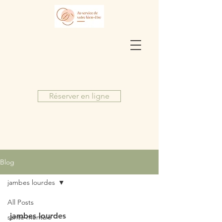
Réserver en ligne
Blog
jambes lourdes
All Posts
jambes lourdes
santé mentale