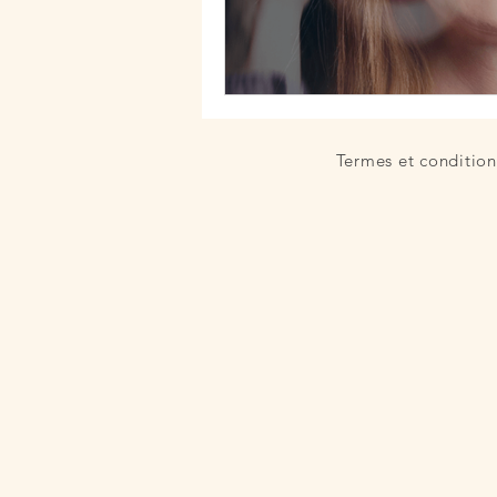
fatigue chronique
reconversio
parcours entrepreneur
burn o
Termes et condition