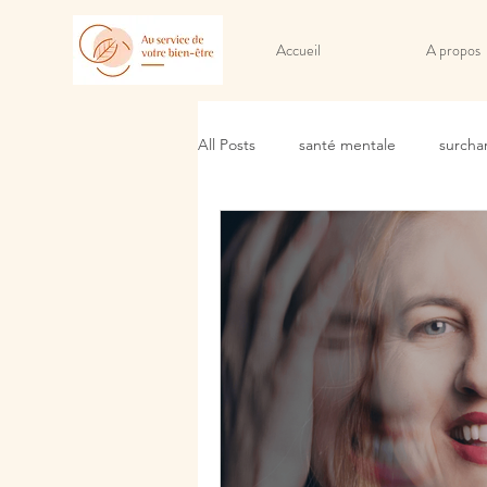
Accueil
A propos
All Posts
santé mentale
surcha
sommeil et récupération
lâche
Drainage lymphatique
Méthod
sensation de gonflement
sens