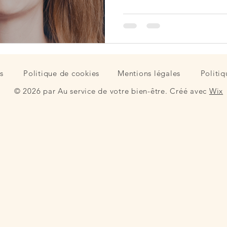
n professionnelle
résilience
étapes de vie
témoignage
ut
santé mentale
réflexion
s
Politique de cookies
Mentions légales
Politiq
© 2026 par Au service de votre bien-être. Créé avec
Wix