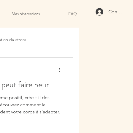
Connexion
Mes réservations
FAQ
tion du stress
pratique holistique
 peut faire peur.
égères
jambes lourdes
 positif, crée-t-il des
e immunitaire
ident votre corps à s'adapter.