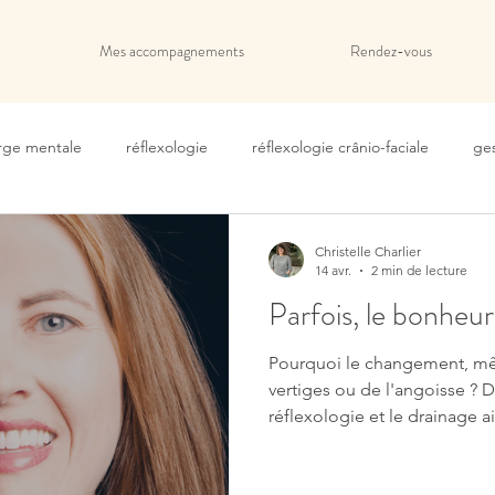
Mes accompagnements
Rendez-vous
rge mentale
réflexologie
réflexologie crânio-faciale
ges
r prise
accompagnement émotionnel
médecine douce
Christelle Charlier
14 avr.
2 min de lecture
Parfois, le bonheur
e Vodder
Massage manuel
Rétention d'eau
jambes l
Pourquoi le changement, même
vertiges ou de l'angoisse ? Découvrez comment la
ation de légèreté
élimination des toxines
booster le systèm
réflexologie et le drainage a